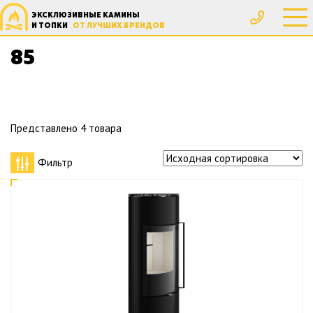
ЭКСКЛЮЗИВНЫЕ КАМИНЫ
Главная
Товар КПД, %
85
И ТОПКИ
ОТ ЛУЧШИХ БРЕНДОВ
85
Представлено 4 товара
Фильтр