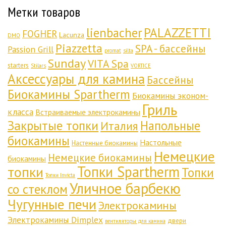
Метки товаров
lienbacher
PALAZZETTI
FOGHER
Lacunza
DMO
Piazzetta
SPA - бассейны
Passion Grill
promat
silta
Sunday
VITA Spa
starters
Stilars
VORTICE
Аксессуары для камина
Бассейны
Биокамины Spartherm
Биокамины эконом-
Гриль
класса
Встраиваемые электрокамины
Закрытые топки
Напольные
Италия
биокамины
Настольные
Настенные биокамины
Немецкие
Немецкие биокамины
биокамины
Топки Spartherm
топки
Топки
Топки Invicta
Уличное барбекю
со стеклом
Чугунные печи
Электрокамины
Электрокамины Dimplex
двери
вентиляторы для камина