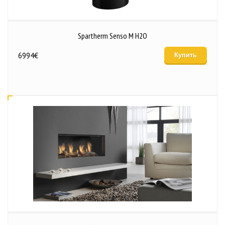
Spartherm Senso M H2O
6994
€
Купить