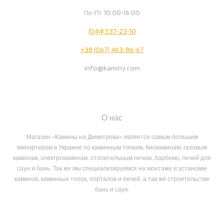
Пн-Пт 10:00-16:00
(044) 537-23-10
+38 (067) 463-86-67
info@kaminy.com
О нас
Магазин «Камины на Димитрова» является самым большим
импортером в Украине по каминным топкам, биокаминам, газовым
каминам, электрокаминам, отопительным печам, барбекю, печей для
саун и бань. Так же мы специализируемся на монтаже и установке
каминов, каминных топок, порталов и печей, а так же строительстве
бань и саун.