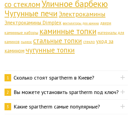
Уличное барбекю
со стеклом
Чугунные печи
Электрокамины
Электрокамины Dimplex
двери
вентиляторы для камина
каминные топки
каминные наборы
материалы для
стальные топки
уход за
каминов
стекло
пылесос
чугунные топки
камином
Сколько стоят spartherm в Киеве?
1
Вы можете установить spartherm под ключ?
2
Какие spartherm самые популярные?
3