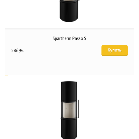
Spartherm Passo S
5869
€
Купить