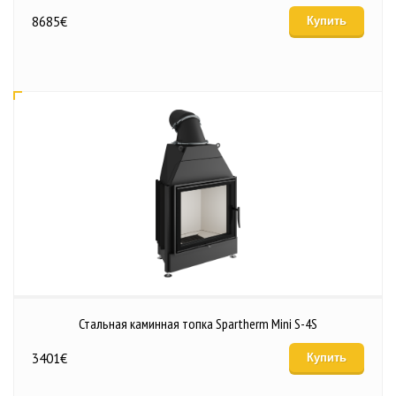
8685
€
Купить
Стальная каминная топка Spartherm Mini S-4S
3401
€
Купить