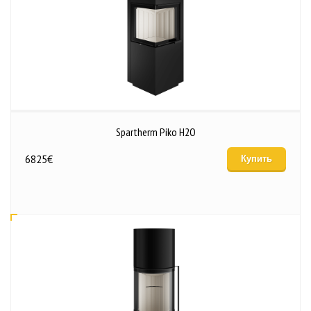
Spartherm Piko H2O
6825
€
Купить