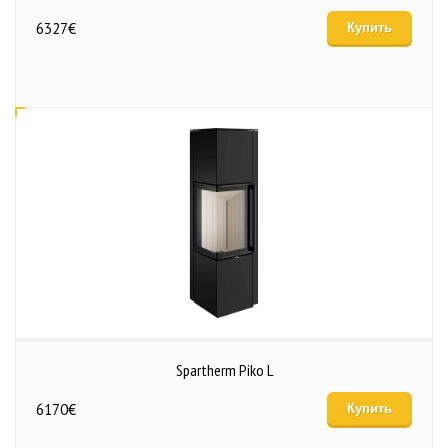
6327
€
Купить
Spartherm Piko L
6170
€
Купить