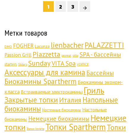
1
2
3
Метки товаров
lienbacher
PALAZZETTI
FOGHER
Lacunza
DMO
Piazzetta
SPA - бассейны
Passion Grill
promat
silta
Sunday
VITA Spa
starters
Stilars
VORTICE
Аксессуары для камина
Бассейны
Биокамины Spartherm
Биокамины эконом-
Гриль
класса
Встраиваемые электрокамины
Закрытые топки
Напольные
Италия
биокамины
Настольные
Настенные биокамины
Немецкие
Немецкие биокамины
биокамины
Топки Spartherm
топки
Топки
Топки Invicta