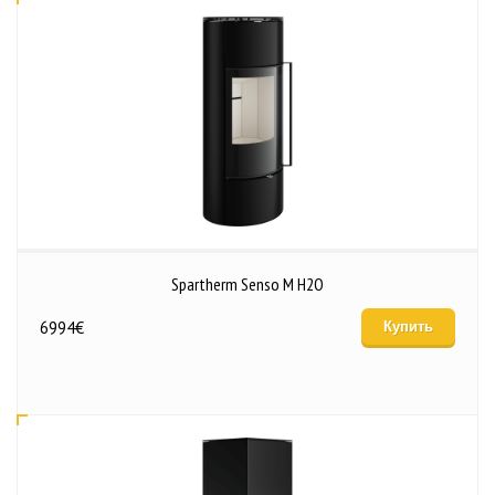
Spartherm Senso M H2O
6994
€
Купить