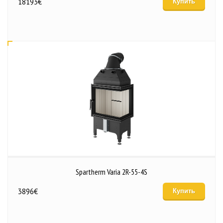
18193
€
Купить
Spartherm Varia 2R-55-4S
3896
€
Купить